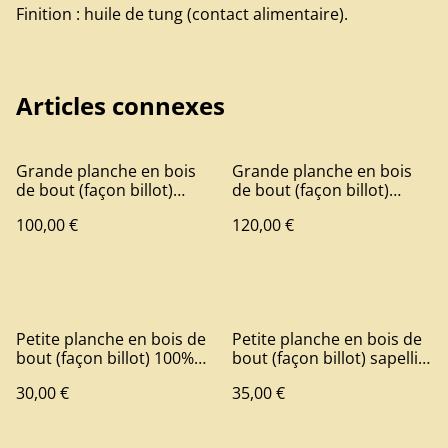
Finition : huile de tung (contact alimentaire).
Articles connexes
Grande planche en bois
Grande planche en bois
de bout (façon billot)
de bout (façon billot)
100% chêne
"effet brique" sapelli et
100,00 €
120,00 €
hêtre
Petite planche en bois de
Petite planche en bois de
bout (façon billot) 100%
bout (façon billot) sapelli
hêtre
et hêtre
30,00 €
35,00 €